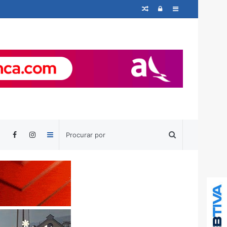
Artigo
Entrar
Barra
aleatório
Lateral
Barra
Lateral