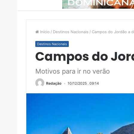
Início
/
Destinos Nacionais
/
Campos do Jordão a d
Destinos Nacionais
Campos do Jord
Motivos para ir no verão
Redação
10/12/2025 . 09:14