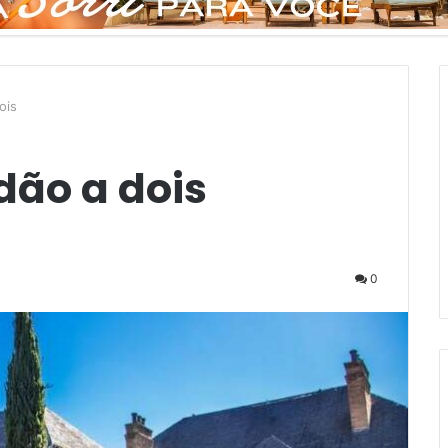
ois
ão a dois
0