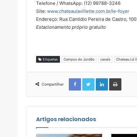
Telefone / WhatsApp: (12) 99788-3246
Site:
www.chateaulavillette.com.br/
le-foyer
Endereço: Rua Cantídio Pereira de Castro, 1
Estacionamento próprio gratuito
Etiquetas
Campos do Jordão
casais
Chateau Lá Vi
Facebook
Twitter
Linkedin
Imprimir
Compartilhar
Artigos relacionados