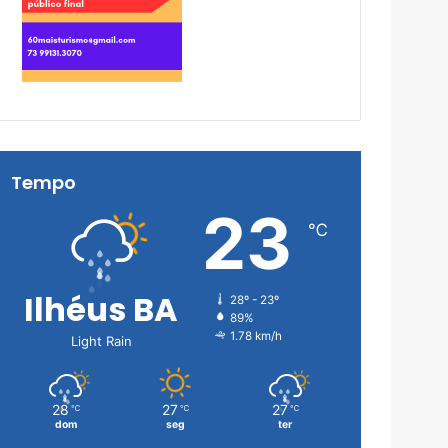
Tempo
23
℃
Ilhéus BA
28º - 23º
89%
1.78 km/h
Light Rain
28
27
27
℃
℃
℃
dom
seg
ter