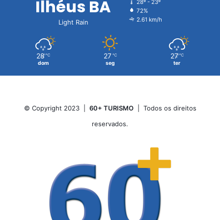
Ilhéus BA
28º - 23º
72%
2.61 km/h
Light Rain
28
27
27
℃
℃
℃
dom
seg
ter
© Copyright 2023 |
60+ TURISMO
| Todos os direitos
reservados.