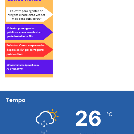
Tempo
26
℃