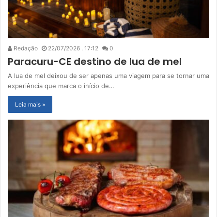
Redação
22/07/2026 . 17:12
0
Paracuru-CE destino de lua de mel
A lua de mel deixou de ser apenas uma viagem para se tornar uma
experiência que marca o início de…
Leia mais »