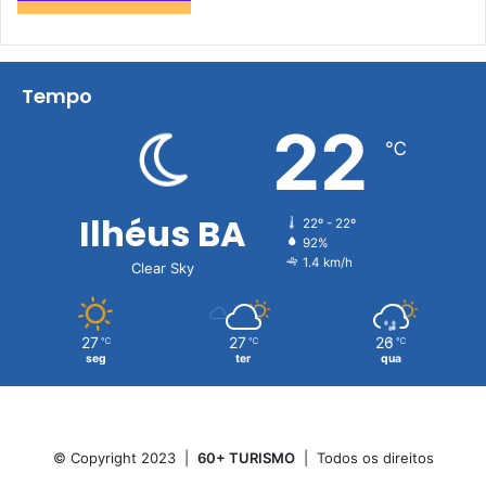
Tempo
22
℃
Ilhéus BA
22º - 22º
92%
1.4 km/h
Clear Sky
27
27
26
℃
℃
℃
seg
ter
qua
© Copyright 2023 |
60+ TURISMO
| Todos os direitos