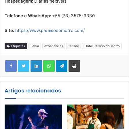
Hospedagem:
Diárias flexíveis
Telefone e WhatsApp:
+55 (73) 3575-3330
Site:
https://www.paraisodomorro.
com/
Etiquetas
Bahia
experiências
feriado
Hotel Paraíso do Morro
Facebook
Twitter
Linkedin
WhatsApp
Telegram
Imprimir
Artigos relacionados