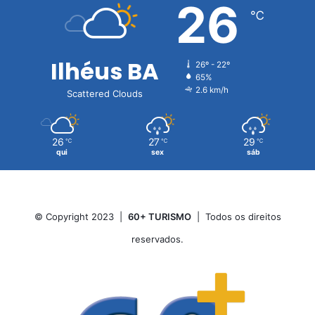
26
℃
Ilhéus BA
26º - 22º
65%
2.6 km/h
Scattered Clouds
26
27
29
℃
℃
℃
qui
sex
sáb
© Copyright 2023 |
60+ TURISMO
| Todos os direitos
reservados.