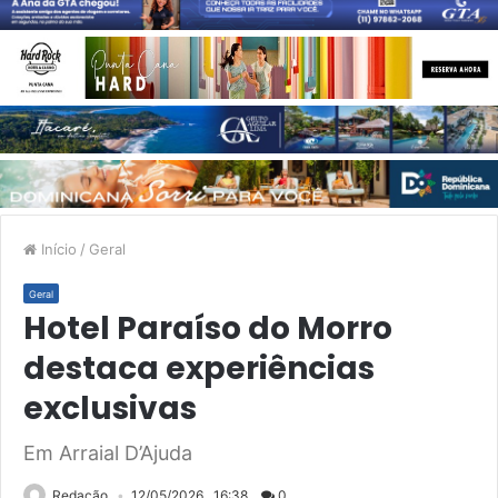
Início
/
Geral
Geral
Hotel Paraíso do Morro
destaca experiências
exclusivas
Em Arraial D’Ajuda
Redação
12/05/2026 . 16:38
0