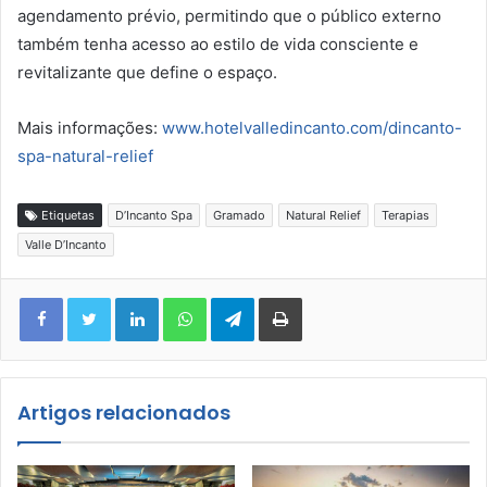
agendamento prévio, permitindo que o público externo
também tenha acesso ao estilo de vida consciente e
revitalizante que define o espaço.
Mais informações:
www.hotelvalledincanto.com/
dincanto-
spa-natural-relief
Etiquetas
D’Incanto Spa
Gramado
Natural Relief
Terapias
Valle D’Incanto
Facebook
Twitter
Linkedin
WhatsApp
Telegram
Imprimir
Artigos relacionados