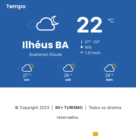
Tempo
22
℃
Ilhéus BA
27º - 22º
90%
1.32 km/h
Scattered Clouds
27
28
29
℃
℃
℃
sex
sáb
dom
© Copyright 2023 |
60+ TURISMO
| Todos os direitos
reservados.