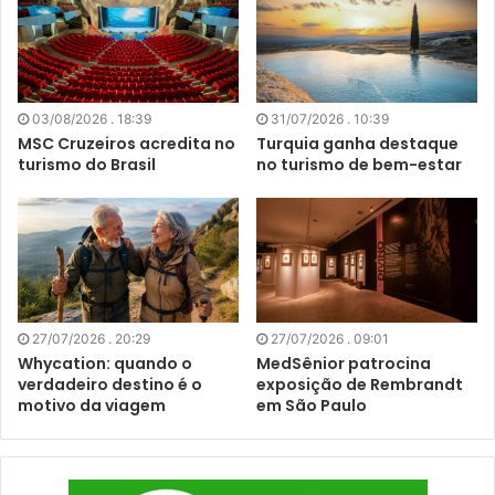
03/08/2026 . 18:39
31/07/2026 . 10:39
MSC Cruzeiros acredita no
Turquia ganha destaque
turismo do Brasil
no turismo de bem-estar
27/07/2026 . 20:29
27/07/2026 . 09:01
Whycation: quando o
MedSênior patrocina
verdadeiro destino é o
exposição de Rembrandt
motivo da viagem
em São Paulo