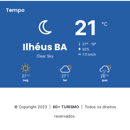
Tempo
21
℃
Ilhéus BA
27º - 19º
92%
1.11 km/h
Clear Sky
27
27
26
℃
℃
℃
seg
ter
qua
© Copyright 2023 |
60+ TURISMO
| Todos os direitos
reservados.