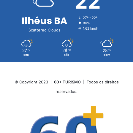
22
Ilhéus BA
27º - 22º
86%
1.62 km/h
Scattered Clouds
27
28
28
℃
℃
℃
sex
sáb
dom
© Copyright 2023 |
60+ TURISMO
| Todos os direitos
reservados.