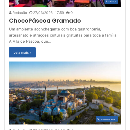
Atrativos
Redação
27/03/2026 . 17:59
0
ChocoPáscoa Gramado
Um ambiente aconchegante com boa gastronomia,
artesanato e atrações culturais gratuitas para toda a família.
A Vila de Páscoa, que…
Leia mais »
5 passeios em...