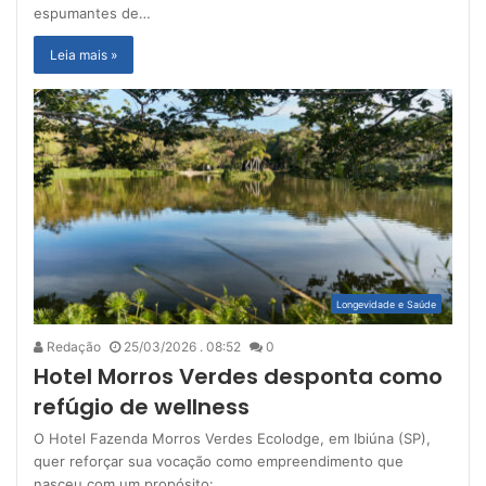
espumantes de…
Leia mais »
Longevidade e Saúde
Redação
25/03/2026 . 08:52
0
Hotel Morros Verdes desponta como
refúgio de wellness
O Hotel Fazenda Morros Verdes Ecolodge, em Ibiúna (SP),
quer reforçar sua vocação como empreendimento que
nasceu com um propósito:…