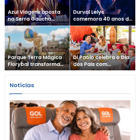
Azul Viagens aposta
Durval Lelys
na Serra Gaúcha
comemora 40 anos do
neste verão
Asa de Águia em Porto
Seguro
Parque Terra Mágica
Di Paolo celebra o Dia
Florybal transforma
dos Pais com
Dia dos Pais em
campanha especial
generosidade
Notícias