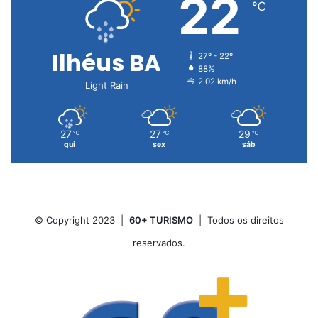
22
℃
Ilhéus BA
27º - 22º
88%
2.02 km/h
Light Rain
27
27
29
℃
℃
℃
qui
sex
sáb
© Copyright 2023 |
60+ TURISMO
| Todos os direitos
reservados.