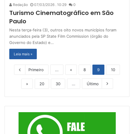
Redação
07/03/2026 . 10:29
0
Turismo Cinematográfico em São
Paulo
Nesta terça-feira (3), outros oito novos municípios foram
anunciados pela SP State Film Commission (órgão do
Governo do Estado) e…
Leia mais »
Primeiro
...
«
8
9
10
»
20
30
...
Último